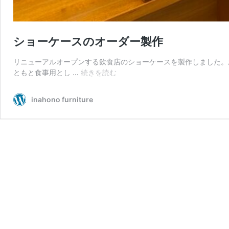
ショーケースのオーダー製作
リニューアルオープンする飲食店のショーケースを製作しました。
シ
ともと食事用とし …
続きを読む
ョ
ー
inahono furniture
ケ
ー
ス
の
オ
ー
ダ
ー
製
作