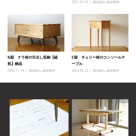
2021.02.19
商品紹介
,
納品事例
K邸 ナラ材の引出し収納【経
E邸 チェリー材のコンソールテ
机】納品
ーブル
2020.11.14
商品紹介
,
納品事例
2023.05.22
商品紹介
,
納品事例