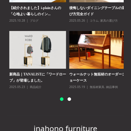
テン
【紹介されました】i-plainさんの
後悔しないダイニングテーブルの選
【
「心地よい暮らしのイン...
び方完全ガイド
レ
事例
2025.10.28
ブログ
2025.05.26
コラム
,
家具の選び方
20
コー
新商品｜TANALISTに「ワードロー
ウォールナット無垢材のオーダーシ
ベ
ブ」が登場しました。
ョーケース
20
2025.05.23
商品紹介
2025.05.19
無垢材家具
,
納品事例
inahono furniture