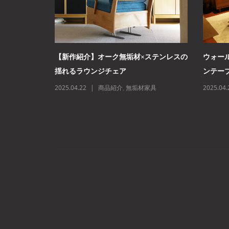
ダーショー
【新作紹介】オーク無垢材×ステンレスの
ウォー
揺れるラウンジチェア
ンテー
事例
2025.04.22
商品紹介
,
無垢材家具
2025.04.