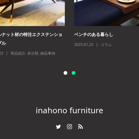
ルナット材の特注エクステンショ
ベンチのある暮らし
ブル
2025.01.25
コラム
22
商品紹介
,
未分類
,
納品事例
inahono furniture