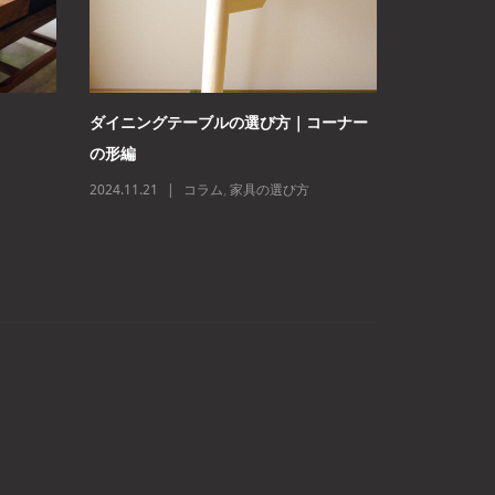
ダイニングテーブルの選び方｜コーナー
【紹介されま
の形編
よい暮らしの
2024.11.21
コラム
,
家具の選び方
2025.10.28