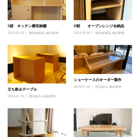
S邸 キッチン横収納棚
O邸 オーブンレンジ台納品
2024.04.30
無垢材家具
,
納品事例
2024.04.30
無垢材家具
,
納品事例
ショーケースのオーダー製作
2024.01.26
商品紹介
,
納品事例
立ち飲みテーブル
2024.01.26
商品紹介
,
納品事例