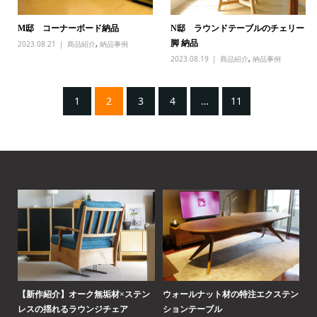
M邸 コーナーボード納品
N邸 ラウンドテーブルのチェリー
脚 納品
2023.08.21
商品紹介
,
納品事例
2023.08.19
商品紹介
,
納品事例
1
2
3
4
…
11
の選
【新作紹介】オーク無垢材×ステン
ウォールナット材の特注エクステン
【
レスの揺れるラウンジチェア
ションテーブル
「