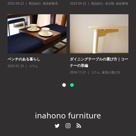
2025.04.22
商品紹介
,
無垢材家具
2025.04.22
商品紹介
,
未分類
,
納品事例
20
ーシ
ベンチのある暮らし
ダイニングテーブルの選び方｜コー
新
ナーの形編
ブ
2025.01.25
コラム
2024.11.21
コラム
,
家具の選び方
20
inahono furniture