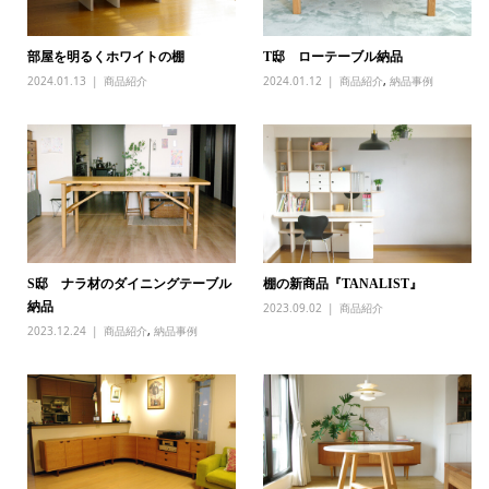
部屋を明るくホワイトの棚
T邸 ローテーブル納品
2024.01.13
商品紹介
2024.01.12
商品紹介
,
納品事例
S邸 ナラ材のダイニングテーブル
棚の新商品『TANALIST』
納品
2023.09.02
商品紹介
2023.12.24
商品紹介
,
納品事例