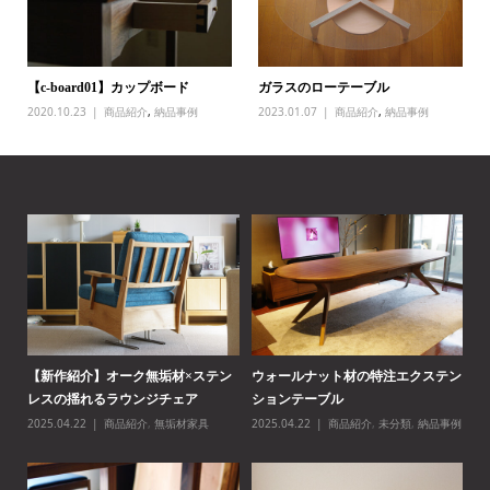
【c-board01】カップボード
ガラスのローテーブル
2020.10.23
商品紹介
,
納品事例
2023.01.07
商品紹介
,
納品事例
テン
【紹介されました】i-plainさんの
後悔しないダイニングテーブルの選
【
「心地よい暮らしのイン...
び方完全ガイド
レ
事例
2025.10.28
ブログ
2025.05.26
コラム
,
家具の選び方
20