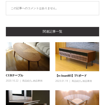
この記事へのコメントはありません。
関連記事一覧
CUBテーブル
【tv-board03】TVボード
2020.10.22
商品紹介
,
納品事例
2023.01.19
商品紹介
,
納品事例