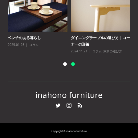
コー
新商品｜TANALISTに「ワードロー
ウォールナット無垢材のオーダーシ
ベ
ブ」が登場しました。
ョーケース
20
2025.05.23
商品紹介
2025.05.19
無垢材家具
,
納品事例
inahono furniture
Copyright © inahono furniture