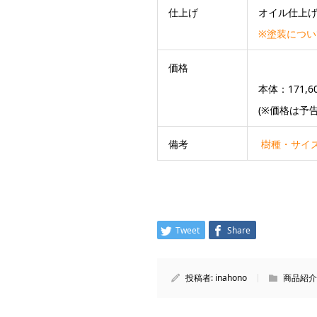
仕上げ
オイル仕上
※塗装につ
価格
本体：171,
(※価格は予
備考
樹種・サイ
Tweet
Share
投稿者:
inahono
商品紹介