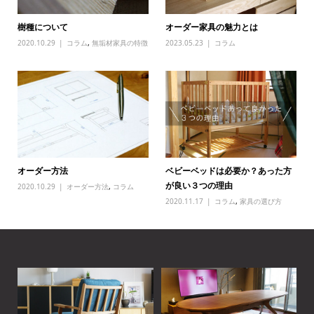
樹種について
オーダー家具の魅力とは
2020.10.29
コラム
,
無垢材家具の特徴
2023.05.23
コラム
オーダー方法
ベビーベッドは必要か？あった方
が良い３つの理由
2020.10.29
オーダー方法
,
コラム
2020.11.17
コラム
,
家具の選び方