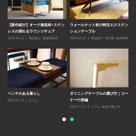
テン
【紹介されました】i-plainさんの
後悔しないダイニングテーブルの選
【
「心地よい暮らしのイン...
び方完全ガイド
レ
事例
2025.10.28
ブログ
2025.05.26
コラム
,
家具の選び方
20
コー
新商品｜TANALISTに「ワードロー
ウォールナット無垢材のオーダーシ
ベ
ブ」が登場しました。
ョーケース
20
2025.05.23
商品紹介
2025.05.19
無垢材家具
,
納品事例