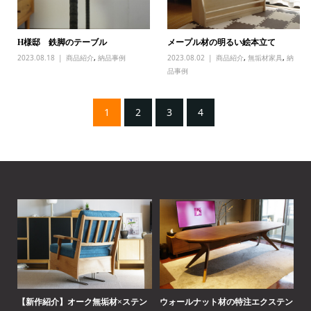
H様邸 鉄脚のテーブル
メープル材の明るい絵本立て
2023.08.18
商品紹介
,
納品事例
2023.08.02
商品紹介
,
無垢材家具
,
納
品事例
1
2
3
4
の選
【新作紹介】オーク無垢材×ステン
ウォールナット材の特注エクステン
【