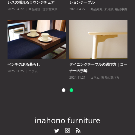
レスの揺れるラウンジチェア
ションテーブル
「
2025.04.22
商品紹介
,
無垢材家具
2025.04.22
商品紹介
,
未分類
,
納品事例
20
ーシ
ベンチのある暮らし
ダイニングテーブルの選び方｜コー
新
ナーの形編
ブ
2025.01.25
コラム
2024.11.21
コラム
,
家具の選び方
20
inahono furniture