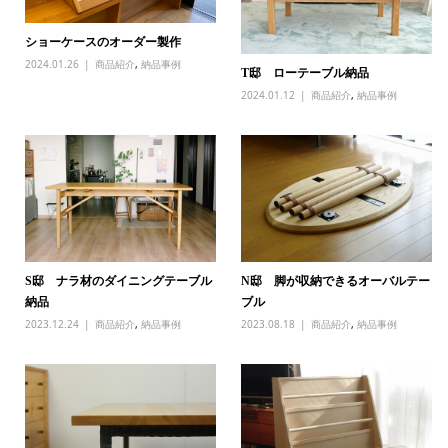
ショーケースのオーダー製作
2024.01.26
商品紹介
,
納品事例
T邸 ローテーブル納品
2024.01.12
商品紹介
,
納品事例
S邸 ナラ材のダイニングテーブル
N邸 脚が収納できるオーバルテー
納品
ブル
2023.12.24
商品紹介
,
納品事例
2023.08.18
商品紹介
,
納品事例