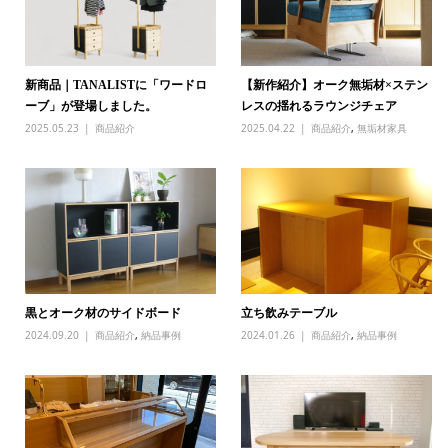
新商品｜TANALISTに「ワードロ
【新作紹介】オーク無垢材×ステン
ーブ」が登場しました。
レスの揺れるラウンジチェア
2025.05.23
商品紹介
2025.04.22
商品紹介
,
無垢材家具
黒とオーク材のサイドボード
立ち飲みテーブル
2024.09.20
商品紹介
,
納品事例
2024.01.26
商品紹介
,
納品事例