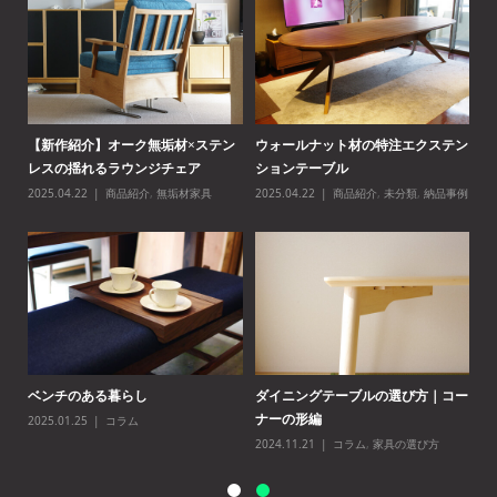
テン
【紹介されました】i-plainさんの
後悔しないダイニングテーブルの選
【
「心地よい暮らしのイン...
び方完全ガイド
レ
事例
2025.10.28
ブログ
2025.05.26
コラム
,
家具の選び方
20
コー
新商品｜TANALISTに「ワードロー
ウォールナット無垢材のオーダーシ
ベ
ブ」が登場しました。
ョーケース
20
2025.05.23
商品紹介
2025.05.19
無垢材家具
,
納品事例